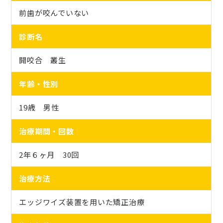
前歯が咬んでいない
診断名
開咬合 叢生
年齢・性別
19歳 男性
治療期間・回数
2年６ヶ月 30回
治療方法
エッジワイズ装置を用いた矯正治療