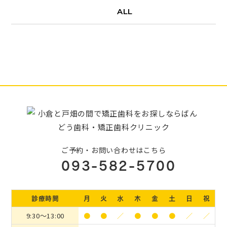
ALL
ご予約・お問い合わせはこちら
093-582-5700
診療時間
月
火
水
木
金
土
日
祝
9:30〜13:00
●
●
／
●
●
●
／
／